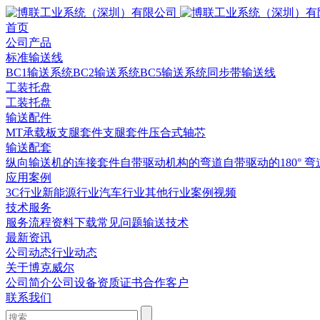
首页
公司产品
标准输送线
BC1输送系统
BC2输送系统
BC5输送系统
同步带输送线
工装托盘
工装托盘
输送配件
MT承载板
支腿套件
支腿套件
压合式轴芯
输送配套
纵向输送机的连接套件
自带驱动机构的弯道
自带驱动的180° 弯
应用案例
3C行业
新能源行业
汽车行业
其他行业
案例视频
技术服务
服务流程
资料下载
常见问题
输送技术
最新资讯
公司动态
行业动态
关于博克威尔
公司简介
公司设备
资质证书
合作客户
联系我们