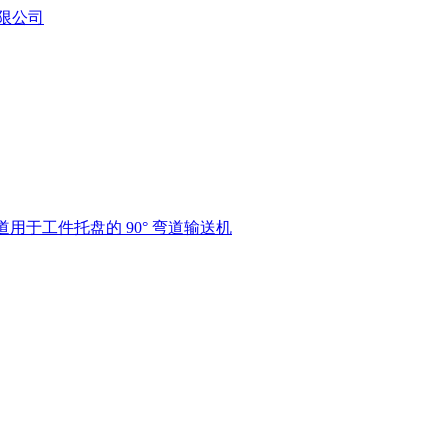
道
用于工件托盘的 90° 弯道输送机