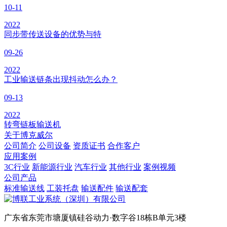
10-11
2022
同步带传送设备的优势与特
09-26
2022
工业输送链条出现抖动怎么办？
09-13
2022
转弯链板输送机
关于博克威尔
公司简介
公司设备
资质证书
合作客户
应用案例
3C行业
新能源行业
汽车行业
其他行业
案例视频
公司产品
标准输送线
工装托盘
输送配件
输送配套
广东省东莞市塘厦镇硅谷动力·数字谷18栋B单元3楼