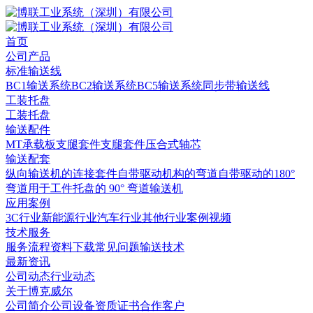
首页
公司产品
标准输送线
BC1输送系统
BC2输送系统
BC5输送系统
同步带输送线
工装托盘
工装托盘
输送配件
MT承载板
支腿套件
支腿套件
压合式轴芯
输送配套
纵向输送机的连接套件
自带驱动机构的弯道
自带驱动的180°
弯道
用于工件托盘的 90° 弯道输送机
应用案例
3C行业
新能源行业
汽车行业
其他行业
案例视频
技术服务
服务流程
资料下载
常见问题
输送技术
最新资讯
公司动态
行业动态
关于博克威尔
公司简介
公司设备
资质证书
合作客户